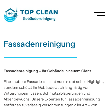
Über uns
Unterhaltsreinigung
Datenschutz
Unternehmensgeschichte
Glas- und Fensterreinigung
Impressum
Fassadenreinigung
Team
Fassadenreinigung
Top Clean Gebäudereinigung
>
Leistungen
>
Fassadenreinigung
Hausmeistertätigkeiten
Fassadenreinigung – Ihr Gebäude in neuem Glanz
Sonderreinigung
Eine saubere Fassade ist nicht nur ein optisches Highlight,
Leistungen A – Z
sondern schützt Ihr Gebäude auch langfristig vor
Witterungseinflüssen, Schmutzablagerungen und
Algenbewuchs. Unsere Experten für Fassadenreinigung
entfernen zuverlässig Verschmutzungen aller Art – von