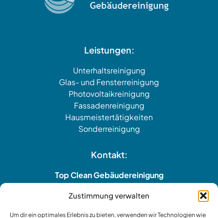
Leistungen:
Unterhaltsreinigung
Glas- und Fensterreinigung
Photovoltaikreinigung
Fassadenreinigung
Hausmeistertätigkeiten
Sonderreinigung
Kontakt:
Top Clean Gebäudereinigung
Bündtenfeldstraße 20
Zustimmung verwalten
79664 Wehr
Telefon +49 (0) 7762 8050 – 148
Um dir ein optimales Erlebnis zu bieten, verwenden wir Technologien wie